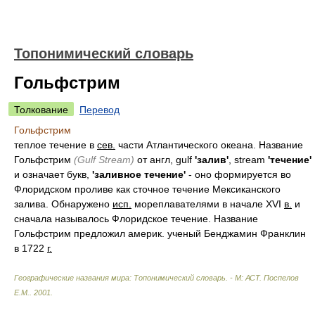
Топонимический словарь
Гольфстрим
Толкование
Перевод
Гольфстрим
теплое течение в
сев.
части Атлантического океана. Название
Гольфстрим
(Gulf Stream)
от англ, gulf
'залив'
, stream
'течение'
и означает букв,
'заливное течение'
- оно формируется во
Флоридском проливе как сточное течение Мексиканского
залива. Обнаружено
исп.
мореплавателями в начале XVI
в.
и
сначала называлось Флоридское течение. Название
Гольфстрим предложил америк. ученый Бенджамин Франклин
в 1722
г.
Географические названия мира: Топонимический словарь. - М: АСТ
.
Поспелов
Е.М.
.
2001
.