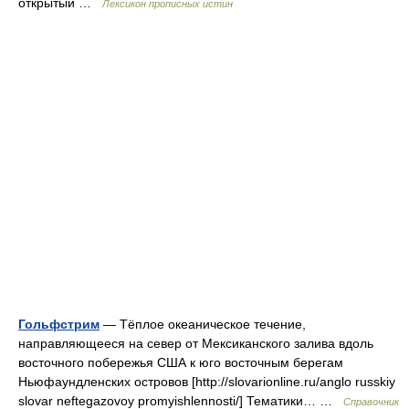
открытый …
Лексикон прописных истин
Гольфстрим
— Тёплое океаническое течение,
направляющееся на север от Мексиканского залива вдоль
восточного побережья США к юго восточным берегам
Ньюфаундленских островов [http://slovarionline.ru/anglo russkiy
slovar neftegazovoy promyishlennosti/] Тематики… …
Справочник