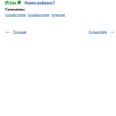
Игры ⚽
Нужен реферат?
Синонимы
:
гольфстрем
,
гольфштрем
,
течение
Голыши
Гольштейн