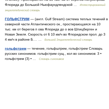
Флорида до Большой Ньюфаундлендской …
Иллюстрированный
энциклопедический словарь
ГОЛЬФСТРИМ
— (англ. Gulf Stream) система теплых течений в
северной части Атлантического ок., простирающаяся на 10
тыс. км от берегов п ова Флорида до о вов Шпицберген и
Новая Земля. Скорость от 6 10 км/ч во Флоридском прол. до 3
4 км/ч в районе Б.… …
Большой Энциклопедический словарь
гольфстрим
— течение, гольфштрем, гольфстрем Словарь
русских синонимов. гольфстрим сущ., кол во синонимов: 3 •
гольфстрем (3) • …
Словарь синонимов