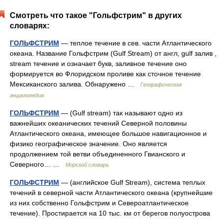
Смотреть что такое "Гольфстрим" в других
словарях:
ГОЛЬФСТРИМ
— теплое течение в сев. части Атлантического
океана. Название Гольфстрим (Gulf Stream) от англ, gulf залив ,
stream течение и означает букв, заливное течение оно
формируется во Флоридском проливе как сточное течение
Мексиканского залива. Обнаружено …
Географическая
энциклопедия
ГОЛЬФСТРИМ
— (Gulf stream) так называют одно из
важнейших океанических течений Северной половины
Атлантического океана, имеющее большое навигационное и
физико географическое значение. Оно является
продолжением той ветви объединенного Гвианского и
Северного… …
Морской словарь
ГОЛЬФСТРИМ
— (английское Gulf Stream), система теплых
течений в северной части Атлантического океана (крупнейшие
из них собственно Гольфстрим и Североатлантическое
течение). Простирается на 10 тыс. км от берегов полуострова