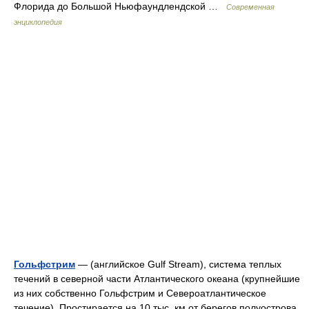
Флорида до Большой Ньюфаундлендской …
Современная
энциклопедия
Гольфстрим
— (английское Gulf Stream), система теплых
течений в северной части Атлантического океана (крупнейшие
из них собственно Гольфстрим и Североатлантическое
течение). Простирается на 10 тыс. км от берегов полуострова